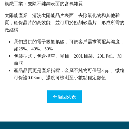
鋼鐵工業：去除不鏽鋼表面的含氧雜質
太陽能產業：清洗太陽能晶片表面，去除氧化物和其他雜
質，確保晶片的高效能，並可用於蝕刻矽晶片，形成所需的
微結構
我們提供的電子級氫氟酸，可依客戶需求調配其濃度，
如
25%
、
49%
、
50%
包裝型式，包含槽車、噸桶、
200L
桶裝、
20L Pail
、加
侖瓶
產品品質更是產業指標，金屬不純物可保證
3 ppt
、微粒
可保證
0.03um
、濃度可檢測至小數點穩定數值
返回列表